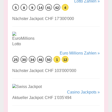
Lotto Zahlen »
5
8
9
14
41
42
4
Nächster Jackpot: CHF 17'300'000
Euro Millions Zahlen »
25
30
34
46
50
1
12
Nächster Jackpot: CHF 103'000'000
Casino Jackpots »
Aktueller Jackpot: CHF 1'035'494