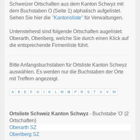
Schweizer Ortschaften aus dem Kanton Schwyz mit
dem Buchstaben O (Seite 1) alphatisch aufgelistet.
Sehen Sie hier die
"Kantonsliste"
für Verwaltungen.
Untenstehend sind folgende Ortschaften augelistet:
Oberarth, Oberiberg, welche Sie durch einen Klick auf
die entsprechende Firmenliste führt.
Bitte Anfangsbuchstaben für Ortsliste Kanton Schwyz
auswählen. Es werden nur die Buchstaben der Orte
mit Treffern angezeigt.
A
B
E
F
G
I
K
L
M
O
P
R
S
T
U
V
W
Ortsliste Schweiz Kanton Schwyz
- Buchstabe 'O' (2
Ortschaften)
Oberarth SZ
Oberiberg SZ