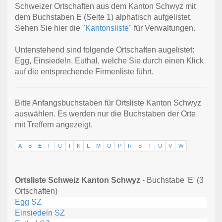
Schweizer Ortschaften aus dem Kanton Schwyz mit
dem Buchstaben E (Seite 1) alphatisch aufgelistet.
Sehen Sie hier die
"Kantonsliste"
für Verwaltungen.
Untenstehend sind folgende Ortschaften augelistet:
Egg, Einsiedeln, Euthal, welche Sie durch einen Klick
auf die entsprechende Firmenliste führt.
Bitte Anfangsbuchstaben für Ortsliste Kanton Schwyz
auswählen. Es werden nur die Buchstaben der Orte
mit Treffern angezeigt.
A
B
E
F
G
I
K
L
M
O
P
R
S
T
U
V
W
Ortsliste Schweiz Kanton Schwyz
- Buchstabe 'E' (3
Ortschaften)
Egg SZ
Einsiedeln SZ