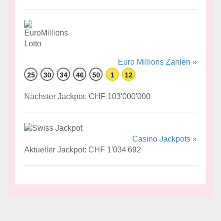
Euro Millions Zahlen »
25
30
34
46
50
1
12
Nächster Jackpot: CHF 103'000'000
Casino Jackpots »
Aktueller Jackpot: CHF 1'034'692