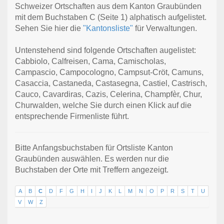
Schweizer Ortschaften aus dem Kanton Graubünden
mit dem Buchstaben C (Seite 1) alphatisch aufgelistet.
Sehen Sie hier die
"Kantonsliste"
für Verwaltungen.
Untenstehend sind folgende Ortschaften augelistet:
Cabbiolo, Calfreisen, Cama, Camischolas,
Campascio, Campocologno, Campsut-Cröt, Camuns,
Casaccia, Castaneda, Castasegna, Castiel, Castrisch,
Cauco, Cavardiras, Cazis, Celerina, Champfèr, Chur,
Churwalden, welche Sie durch einen Klick auf die
entsprechende Firmenliste führt.
Bitte Anfangsbuchstaben für Ortsliste Kanton
Graubünden auswählen. Es werden nur die
Buchstaben der Orte mit Treffern angezeigt.
A
B
C
D
F
G
H
I
J
K
L
M
N
O
P
R
S
T
U
V
W
Z