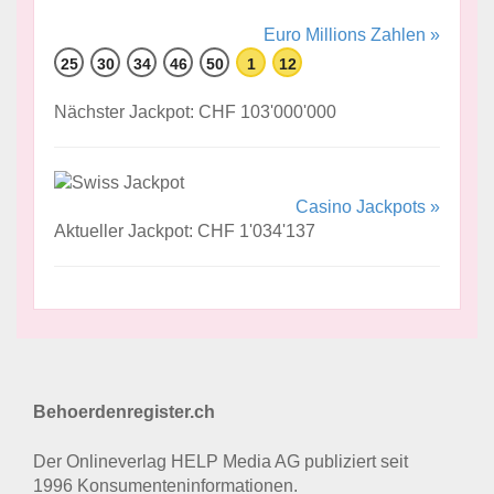
Euro Millions Zahlen »
25
30
34
46
50
1
12
Nächster Jackpot: CHF 103'000'000
Casino Jackpots »
Aktueller Jackpot: CHF 1'034'137
Behoerdenregister.ch
Der Onlineverlag HELP Media AG publiziert seit
1996 Konsumenten­informationen.