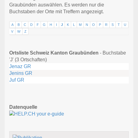
Graubünden auswählen. Es werden nur die
Buchstaben der Orte mit Treffern angezeigt.
A
B
C
D
F
G
H
I
J
K
L
M
N
O
P
R
S
T
U
V
W
Z
Ortsliste Schweiz Kanton Graubünden
- Buchstabe
'J' (3 Ortschaften)
Jenaz GR
Jenins GR
Juf GR
Datenquelle