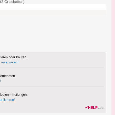
(2 Ortschaften)
ieren oder kaufen.
 reservieren!
ternehmen.
!
edienmitteilungen.
ublizieren!
✔
HELP
ads