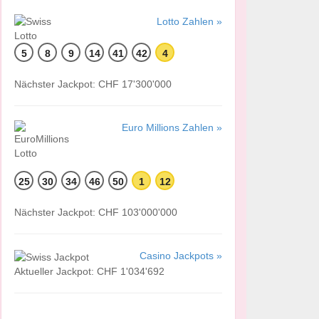
Lotto Zahlen »
5
8
9
14
41
42
4
Nächster Jackpot: CHF 17'300'000
Euro Millions Zahlen »
25
30
34
46
50
1
12
Nächster Jackpot: CHF 103'000'000
Casino Jackpots »
Aktueller Jackpot: CHF 1'034'692