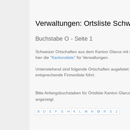
Verwaltungen: Ortsliste Sch
Buchstabe O - Seite 1
Schweizer Ortschaften aus dem Kanton Glarus mit d
hier die
"Kantonsliste"
für Verwaltungen.
Untenstehend sind folgende Ortschaften augelistet:
entsprechende Firmenliste führt.
Bitte Anfangsbuchstaben für Ortsliste Kanton Glar
angezeigt.
B
D
E
F
G
H
K
L
M
N
O
R
S
Z