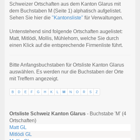
Schweizer Ortschaften aus dem Kanton Glarus mit
dem Buchstaben M (Seite 1) alphatisch aufgelistet.
Sehen Sie hier die
"Kantonsliste"
für Verwaltungen.
Untenstehend sind folgende Ortschaften augelistet:
Matt, Mitlödi, Mollis, Mühlehorn, welche Sie durch
einen Klick auf die entsprechende Firmenliste führt.
Bitte Anfangsbuchstaben für Ortsliste Kanton Glarus
auswählen. Es werden nur die Buchstaben der Orte
mit Treffern angezeigt.
B
D
E
F
G
H
K
L
M
N
O
R
S
Z
Ortsliste Schweiz Kanton Glarus
- Buchstabe 'M' (4
Ortschaften)
Matt GL
Mitlödi GL