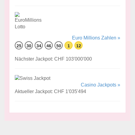
Euro Millions Zahlen »
25
30
34
46
50
1
12
Nächster Jackpot: CHF 103'000'000
Casino Jackpots »
Aktueller Jackpot: CHF 1'035'494