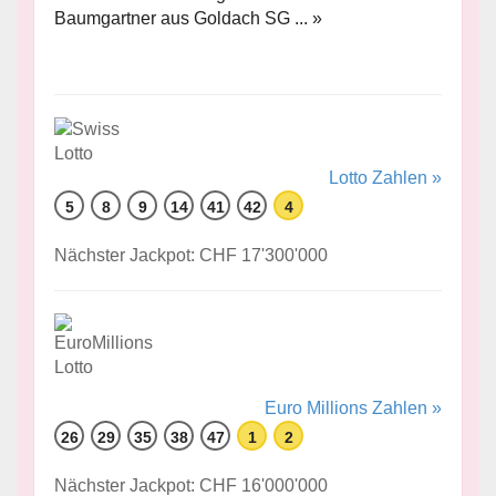
Baumgartner aus Goldach SG ... »
Lotto Zahlen »
5
8
9
14
41
42
4
Nächster Jackpot: CHF 17'300'000
Euro Millions Zahlen »
26
29
35
38
47
1
2
Nächster Jackpot: CHF 16'000'000