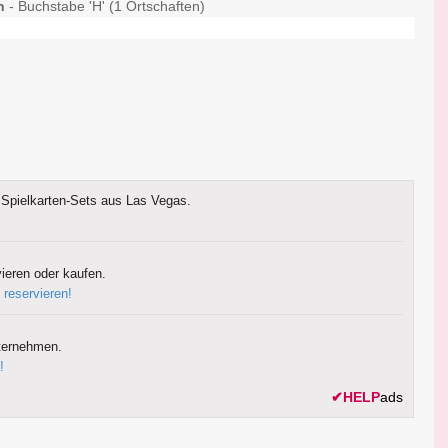
n
- Buchstabe 'H' (1 Ortschaften)
Spielkarten-Sets aus Las Vegas.
ieren oder kaufen.
 reservieren!
ternehmen.
!
✔
HELP
ads