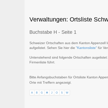
Verwaltungen: Ortsliste Sch
Buchstabe H - Seite 1
Schweizer Ortschaften aus dem Kanton Appenzell I
aufgelistet. Sehen Sie hier die
"Kantonsliste"
für Ve
Untenstehend sind folgende Ortschaften augelistet:
Firmenliste führt.
Bitte Anfangsbuchstaben für Ortsliste Kanton Appe
Orte mit Treffern angezeigt.
A
B
G
H
J
O
S
W