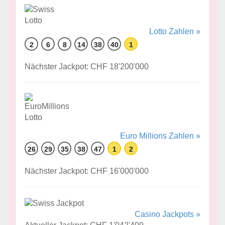
Lotto Zahlen »
2
6
8
14
38
40
1
Nächster Jackpot: CHF 18'200'000
Euro Millions Zahlen »
26
29
35
38
47
1
2
Nächster Jackpot: CHF 16'000'000
Casino Jackpots »