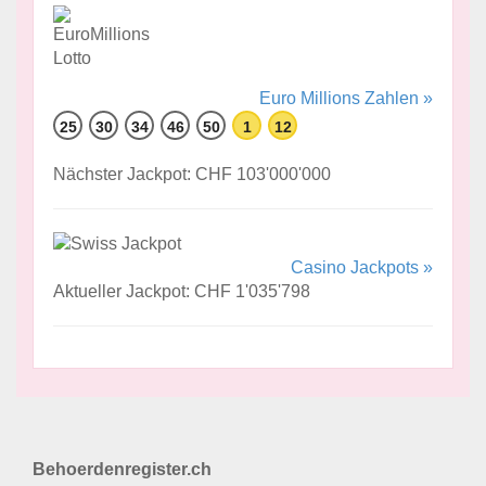
Euro Millions Zahlen »
25
30
34
46
50
1
12
Nächster Jackpot: CHF 103'000'000
Casino Jackpots »
Aktueller Jackpot: CHF 1'035'798
Behoerdenregister.ch