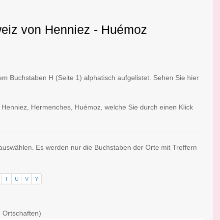
weiz von Henniez - Huémoz
 Buchstaben H (Seite 1) alphatisch aufgelistet. Sehen Sie hier
t: Henniez, Hermenches, Huémoz, welche Sie durch einen Klick
 auswählen. Es werden nur die Buchstaben der Orte mit Treffern
T
U
V
Y
3 Ortschaften)