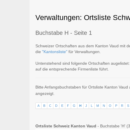
Verwaltungen: Ortsliste Sch
Buchstabe H - Seite 1
Schweizer Ortschaften aus dem Kanton Vaud mit dem
die
"Kantonsliste"
für Verwaltungen.
Untenstehend sind folgende Ortschaften augeliste
auf die entsprechende Firmenliste führt.
Bitte Anfangsbuchstaben für Ortsliste Kanton Vaud
angezeigt.
A
B
C
D
E
F
G
H
J
L
M
N
O
P
R
S
Ortsliste Schweiz Kanton Vaud
- Buchstabe 'H' (