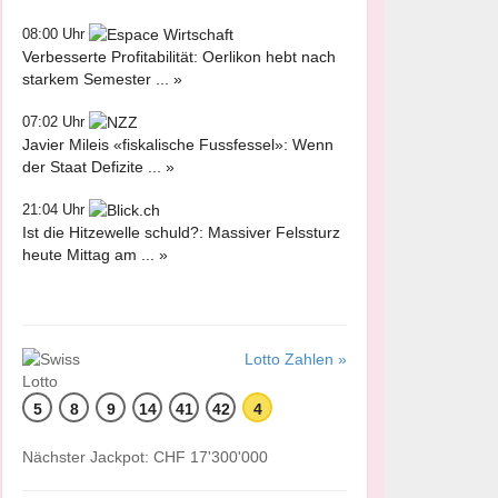
08:00 Uhr
Verbesserte Profitabilität: Oerlikon hebt nach
starkem Semester ... »
07:02 Uhr
Javier Mileis «fiskalische Fussfessel»: Wenn
der Staat Defizite ... »
21:04 Uhr
Ist die Hitzewelle schuld?: Massiver Felssturz
heute Mittag am ... »
Lotto Zahlen »
5
8
9
14
41
42
4
Nächster Jackpot: CHF 17'300'000