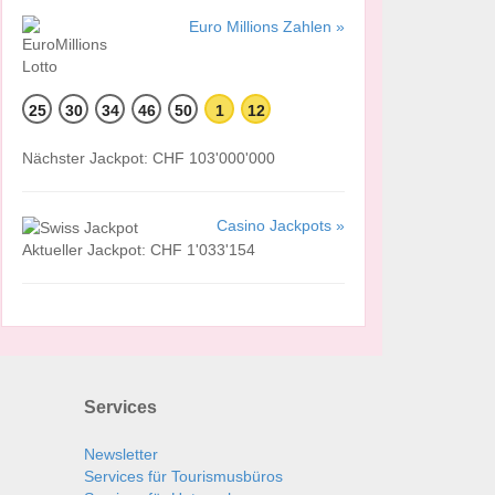
Euro Millions Zahlen »
25
30
34
46
50
1
12
Nächster Jackpot: CHF 103'000'000
Casino Jackpots »
Aktueller Jackpot: CHF 1'033'154
Services
Newsletter
Services für Tourismusbüros