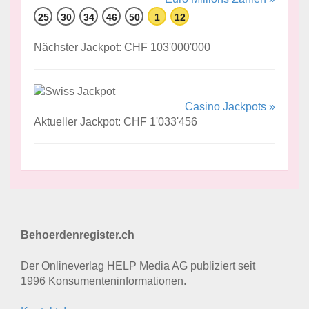
25
30
34
46
50
1
12
Nächster Jackpot: CHF 103'000'000
Casino Jackpots »
Aktueller Jackpot: CHF 1'033'456
Behoerdenregister.ch
Der Onlineverlag HELP Media AG publiziert seit
1996 Konsumenten­informationen.