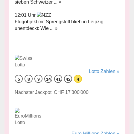
sieben Schweizer ... »
12:01 Uhr
Flugobjekt mit Sprengstoff blieb in Leipzig
unentdeckt: Wie ... »
Lotto Zahlen »
5
8
9
14
41
42
4
Nächster Jackpot: CHF 17'300'000
Euro Millions Zahlen »