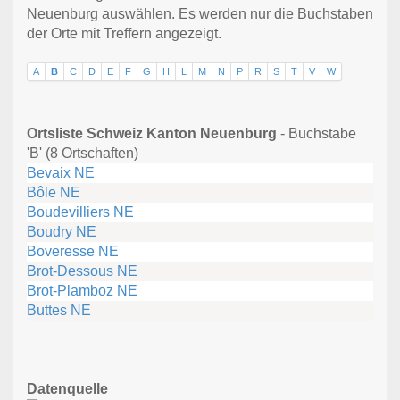
Neuenburg auswählen. Es werden nur die Buchstaben
der Orte mit Treffern angezeigt.
A
B
C
D
E
F
G
H
L
M
N
P
R
S
T
V
W
Ortsliste Schweiz Kanton Neuenburg
- Buchstabe
'B' (8 Ortschaften)
Bevaix NE
Bôle NE
Boudevilliers NE
Boudry NE
Boveresse NE
Brot-Dessous NE
Brot-Plamboz NE
Buttes NE
Datenquelle