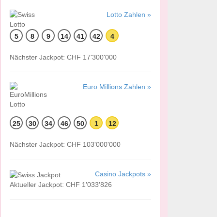
Lotto Zahlen »
5
8
9
14
41
42
4
Nächster Jackpot: CHF 17'300'000
Euro Millions Zahlen »
25
30
34
46
50
1
12
Nächster Jackpot: CHF 103'000'000
Casino Jackpots »
Aktueller Jackpot: CHF 1'033'826