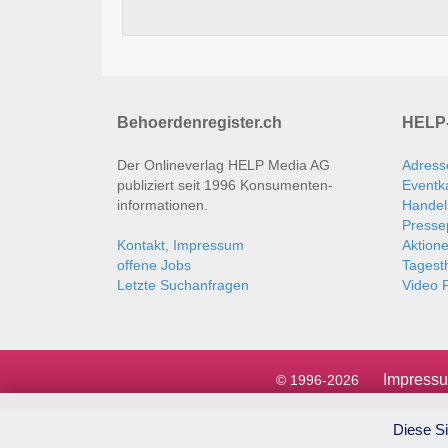
Behoerdenregister.ch
HELP-
Der Onlineverlag HELP Media AG
Adress
publiziert seit 1996 Konsumenten­
Eventk
informationen.
Handel
Presse
Kontakt, Impressum
Aktion
offene Jobs
Tages
Letzte Suchanfragen
Video P
Impress
© 1996-2026
Diese Si