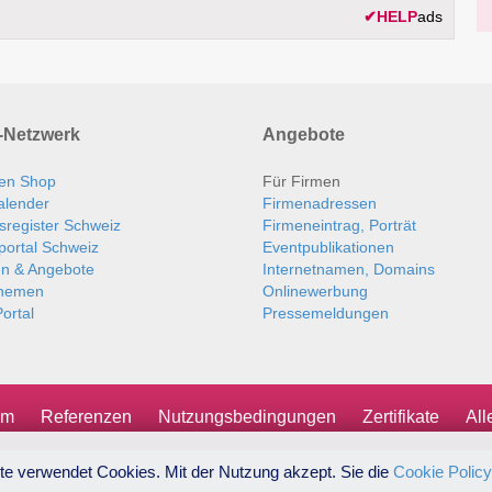
✔
HELP
ads
Netzwerk
Angebote
en Shop
Für Firmen
alender
Firmenadressen
sregister Schweiz
Firmeneintrag, Porträt
portal Schweiz
Eventpublikationen
en & Angebote
Internetnamen, Domains
themen
Onlinewerbung
ortal
Pressemeldungen
um
Referenzen
Nutzungsbedingungen
Zertifikate
Al
te verwendet Cookies. Mit der Nutzung akzept. Sie die
Cookie Policy