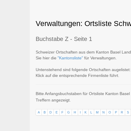
Verwaltungen: Ortsliste Sch
Buchstabe Z - Seite 1
Schweizer Ortschaften aus dem Kanton Basel Land m
Sie hier die
"Kantonsliste"
für Verwaltungen.
Untenstehend sind folgende Ortschaften augelistet
Klick auf die entsprechende Firmenliste führt.
Bitte Anfangsbuchstaben für Ortsliste Kanton Base
Treffern angezeigt.
A
B
D
E
F
G
H
I
K
L
M
N
O
P
R
S