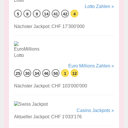
Lotto Zahlen »
5
8
9
14
41
42
4
Nächster Jackpot: CHF 17'300'000
Euro Millions Zahlen »
25
30
34
46
50
1
12
Nächster Jackpot: CHF 103'000'000
Casino Jackpots »
Aktueller Jackpot: CHF 1'033'176