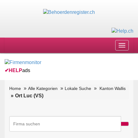
Toggle
navigat
✔
HELP
ads
Home
Alle Kategorien
Lokale Suche
Kanton Wallis
Ort Luc (VS)