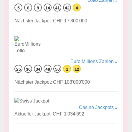
Lotto Zahlen »
5
8
9
14
41
42
4
Nächster Jackpot: CHF 17'300'000
Euro Millions Zahlen »
25
30
34
46
50
1
12
Nächster Jackpot: CHF 103'000'000
Casino Jackpots »
Aktueller Jackpot: CHF 1'034'692