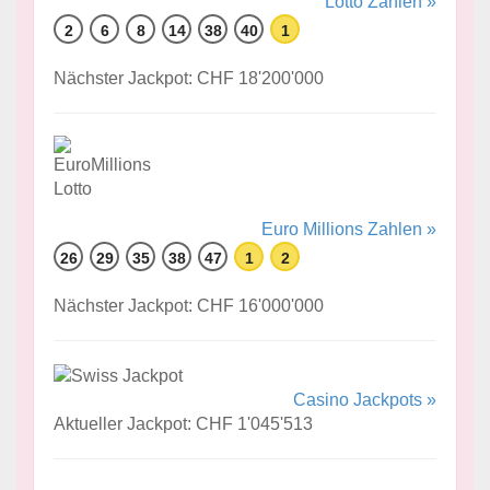
Lotto Zahlen »
2
6
8
14
38
40
1
Nächster Jackpot: CHF 18'200'000
Euro Millions Zahlen »
26
29
35
38
47
1
2
Nächster Jackpot: CHF 16'000'000
Casino Jackpots »
Aktueller Jackpot: CHF 1'045'513