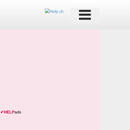
✔
HELP
ads