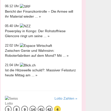
06:12 Uhr
Bericht der Finanzkontrolle – Die Armee will
ihr Material wieder ... »
05:40 Uhr
Powerplay in Kongo: Der Rohstoffriese
Glencore ringt um seine ... »
22:02 Uhr
Zwischen Genie und Wahnsinn:
Roboterfabriken auf dem Mond? Mit ... »
21:04 Uhr
Ist die Hitzewelle schuld?: Massiver Felssturz
heute Mittag am ... »
Lotto Zahlen »
5
8
9
14
41
42
4