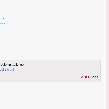
nden
uswahl
edienmitteilungen.
ublizieren!
✔
HELP
ads