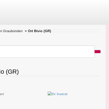
on Graubünden
Ort Bivio (GR)
io (GR)