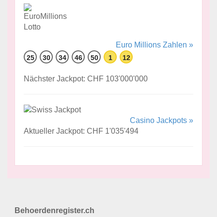
Euro Millions Zahlen »
25
30
34
46
50
1
12
Nächster Jackpot: CHF 103'000'000
Casino Jackpots »
Aktueller Jackpot: CHF 1'035'494
Behoerdenregister.ch