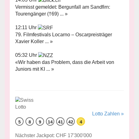
Vermisst gemeldet: Bergunfall am Sandfirn:
Tourengänger (†69) ... »
12:11 Uhr
79. Filmfestivals Locarno – Oscarpreisträger
Xavier Koller ... »
05:32 Uhr
«Wir haben das Problem, dass die Arbeit von
Juniors mit KI ... »
Lotto Zahlen »
5
8
9
14
41
42
4
Nächster Jackpot: CHF 17'300'000