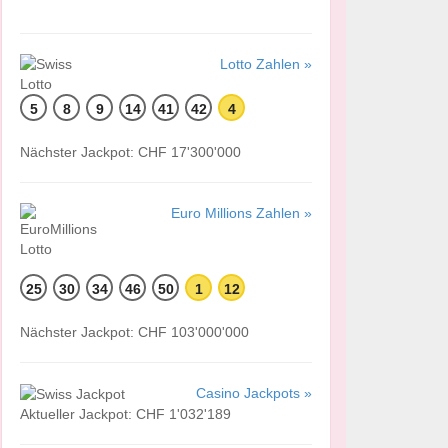
Lotto Zahlen »
5
8
9
14
41
42
4
Nächster Jackpot: CHF 17'300'000
Euro Millions Zahlen »
25
30
34
46
50
1
12
Nächster Jackpot: CHF 103'000'000
Casino Jackpots »
Aktueller Jackpot: CHF 1'032'189