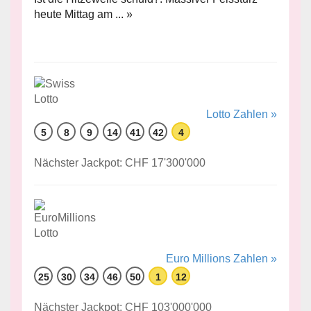
heute Mittag am ... »
Lotto Zahlen »
5
8
9
14
41
42
4
Nächster Jackpot: CHF 17'300'000
Euro Millions Zahlen »
25
30
34
46
50
1
12
Nächster Jackpot: CHF 103'000'000